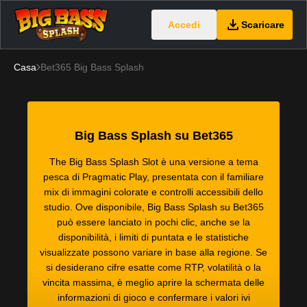
Accedi
Scaricare
Casa
Bet365 Big Bass Splash
Big Bass Splash su Bet365
The Big Bass Splash Slot è una versione a tema
pesca di Pragmatic Play, presentata con il familiare
mix di immagini colorate e controlli accessibili dello
studio. Ove disponibile, Big Bass Splash su Bet365
può essere lanciato in pochi clic, anche se la
disponibilità, i limiti di puntata e le statistiche
visualizzate possono variare in base alla regione. Se
si desiderano cifre esatte come RTP, volatilità o la
vincita massima, è meglio aprire la schermata delle
informazioni di gioco e confermare i valori ivi