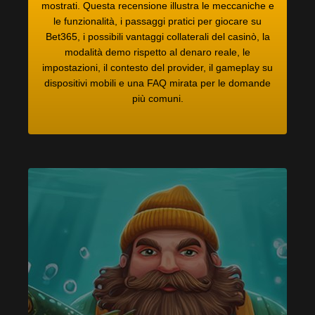
mostrati. Questa recensione illustra le meccaniche e
le funzionalità, i passaggi pratici per giocare su
Bet365, i possibili vantaggi collaterali del casinò, la
modalità demo rispetto al denaro reale, le
impostazioni, il contesto del provider, il gameplay su
dispositivi mobili e una FAQ mirata per le domande
più comuni.