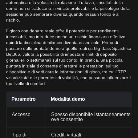
automatica o la velocità di rotazione. Tuttavia, i risultati della
demo non si traducono in vincite prelevabili e la psicologia della
sessione può sembrare diversa quando nessun fondo è a
rischio.
Il gioco con denaro reale offre il potenziale per rendimenti
incassabili, ma introduce anche un rischio finanziario effettivo,
quindi la disciplina di bilancio diventa essenziale. Prima di
passare dalle puntate demo a quelle reali su Big Bass Splash su
Bet365, valuta la possibilità di impostare limiti di deposito
giornalieri o settimanali sul tuo conto. In pratica, una piccola
puntata iniziale ti consente di testare le prestazioni sul tuo
dispositivo e di verificare le informazioni di gioco, tra cui l'RTP
visualizzato e le parentesi di volatilità, che possono influenzare il
tuo livello di comfort.
Parametro
Modalità demo
Accesso
Spesso disponibile istantaneamente
ove consentito
Tipo di
Crediti virtuali