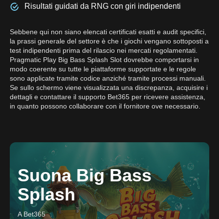
Risultati guidati da RNG con giri indipendenti
Sebbene qui non siano elencati certificati esatti e audit specifici,
la prassi generale del settore è che i giochi vengano sottoposti a
test indipendenti prima del rilascio nei mercati regolamentati.
Pragmatic Play Big Bass Splash Slot dovrebbe comportarsi in
modo coerente su tutte le piattaforme supportate e le regole
sono applicate tramite codice anziché tramite processi manuali.
Se sullo schermo viene visualizzata una discrepanza, acquisire i
dettagli e contattare il supporto Bet365 per ricevere assistenza,
in quanto possono collaborare con il fornitore ove necessario.
Suona Big Bass
Splash
A Bet365