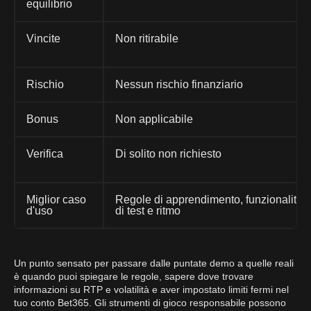
equilibrio
Vincite
Non ritirabile
Rischio
Nessun rischio finanziario
Bonus
Non applicabile
Verifica
Di solito non richiesto
Miglior caso
Regole di apprendimento, funzionalità
d'uso
di test e ritmo
Un punto sensato per passare dalle puntate demo a quelle reali
è quando puoi spiegare le regole, sapere dove trovare
informazioni su RTP e volatilità e aver impostato limiti fermi nel
tuo conto Bet365. Gli strumenti di gioco responsabile possono