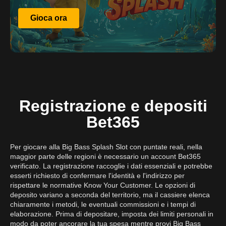
Gioca ora
Registrazione e depositi
Bet365
Per giocare alla Big Bass Splash Slot con puntate reali, nella
maggior parte delle regioni è necessario un account Bet365
verificato. La registrazione raccoglie i dati essenziali e potrebbe
esserti richiesto di confermare l'identità e l'indirizzo per
rispettare le normative Know Your Customer. Le opzioni di
deposito variano a seconda del territorio, ma il cassiere elenca
chiaramente i metodi, le eventuali commissioni e i tempi di
elaborazione. Prima di depositare, imposta dei limiti personali in
modo da poter ancorare la tua spesa mentre provi Big Bass