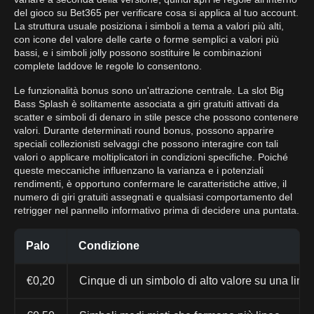
del gioco su Bet365 per verificare cosa si applica al tuo account.
La struttura usuale posiziona i simboli a tema a valori più alti,
con icone del valore delle carte o forme semplici a valori più
bassi, e i simboli jolly possono sostituire le combinazioni
complete laddove le regole lo consentono.
Le funzionalità bonus sono un'attrazione centrale. La slot Big
Bass Splash è solitamente associata a giri gratuiti attivati da
scatter e simboli di denaro in stile pesce che possono contenere
valori. Durante determinati round bonus, possono apparire
speciali collezionisti selvaggi che possono interagire con tali
valori o applicare moltiplicatori in condizioni specifiche. Poiché
queste meccaniche influenzano la varianza e i potenziali
rendimenti, è opportuno confermare le caratteristiche attive, il
numero di giri gratuiti assegnati e qualsiasi comportamento del
retrigger nel pannello informativo prima di decidere una puntata.
Palo
Condizione
€0,20
Cinque di un simbolo di alto valore su una lin