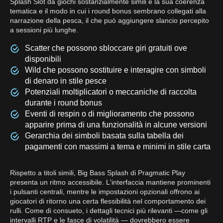
Splash Slot da giochi sostanzialmente simili è la sua coerenza
tematica e il modo in cui i round bonus sembrano collegati alla
narrazione della pesca, il che può aggiungere slancio percepito
a sessioni più lunghe.
Scatter che possono sbloccare giri gratuiti ove
disponibili
Wild che possono sostituire e interagire con simboli
di denaro in stile pesce
Potenziali moltiplicatori o meccaniche di raccolta
durante i round bonus
Eventi di respin o di miglioramento che possono
apparire prima di una funzionalità in alcune versioni
Gerarchia dei simboli basata sulla tabella dei
pagamenti con massimi a tema e minimi in stile carta
Rispetto a titoli simili, Big Bass Splash di Pragmatic Play
presenta un ritmo accessibile. L'interfaccia mantiene prominenti
i pulsanti centrali, mentre le impostazioni opzionali offrono ai
giocatori di ritorno una certa flessibilità nel comportamento dei
rulli. Come di consueto, i dettagli tecnici più rilevanti —come gli
intervalli RTP e le fasce di volatilità — dovrebbero essere