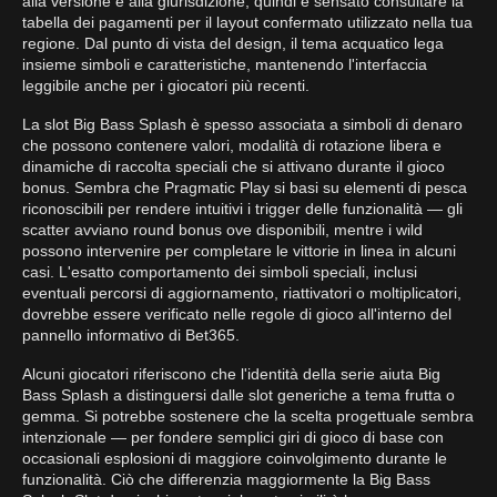
alla versione e alla giurisdizione, quindi è sensato consultare la
tabella dei pagamenti per il layout confermato utilizzato nella tua
regione. Dal punto di vista del design, il tema acquatico lega
insieme simboli e caratteristiche, mantenendo l'interfaccia
leggibile anche per i giocatori più recenti.
La slot Big Bass Splash è spesso associata a simboli di denaro
che possono contenere valori, modalità di rotazione libera e
dinamiche di raccolta speciali che si attivano durante il gioco
bonus. Sembra che Pragmatic Play si basi su elementi di pesca
riconoscibili per rendere intuitivi i trigger delle funzionalità — gli
scatter avviano round bonus ove disponibili, mentre i wild
possono intervenire per completare le vittorie in linea in alcuni
casi. L'esatto comportamento dei simboli speciali, inclusi
eventuali percorsi di aggiornamento, riattivatori o moltiplicatori,
dovrebbe essere verificato nelle regole di gioco all'interno del
pannello informativo di Bet365.
Alcuni giocatori riferiscono che l'identità della serie aiuta Big
Bass Splash a distinguersi dalle slot generiche a tema frutta o
gemma. Si potrebbe sostenere che la scelta progettuale sembra
intenzionale — per fondere semplici giri di gioco di base con
occasionali esplosioni di maggiore coinvolgimento durante le
funzionalità. Ciò che differenzia maggiormente la Big Bass