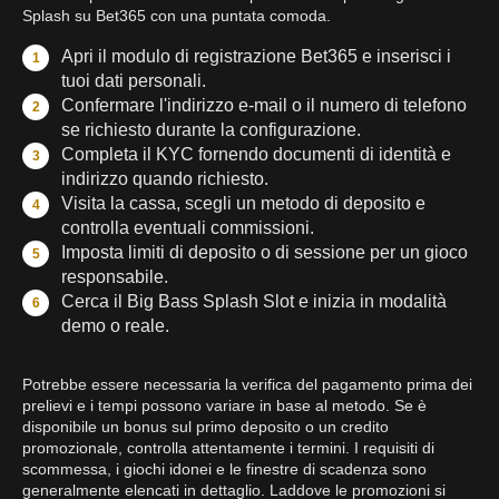
Splash su Bet365 con una puntata comoda.
Apri il modulo di registrazione Bet365 e inserisci i
tuoi dati personali.
Confermare l'indirizzo e-mail o il numero di telefono
se richiesto durante la configurazione.
Completa il KYC fornendo documenti di identità e
indirizzo quando richiesto.
Visita la cassa, scegli un metodo di deposito e
controlla eventuali commissioni.
Imposta limiti di deposito o di sessione per un gioco
responsabile.
Cerca il Big Bass Splash Slot e inizia in modalità
demo o reale.
Potrebbe essere necessaria la verifica del pagamento prima dei
prelievi e i tempi possono variare in base al metodo. Se è
disponibile un bonus sul primo deposito o un credito
promozionale, controlla attentamente i termini. I requisiti di
scommessa, i giochi idonei e le finestre di scadenza sono
generalmente elencati in dettaglio. Laddove le promozioni si