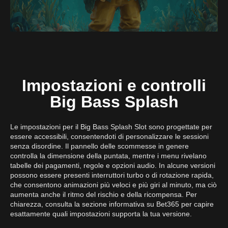
Impostazioni e controlli
Big Bass Splash
Le impostazioni per il Big Bass Splash Slot sono progettate per
essere accessibili, consentendoti di personalizzare le sessioni
senza disordine. Il pannello delle scommesse in genere
controlla la dimensione della puntata, mentre i menu rivelano
tabelle dei pagamenti, regole e opzioni audio. In alcune versioni
possono essere presenti interruttori turbo o di rotazione rapida,
che consentono animazioni più veloci e più giri al minuto, ma ciò
aumenta anche il ritmo del rischio e della ricompensa. Per
chiarezza, consulta la sezione informativa su Bet365 per capire
esattamente quali impostazioni supporta la tua versione.