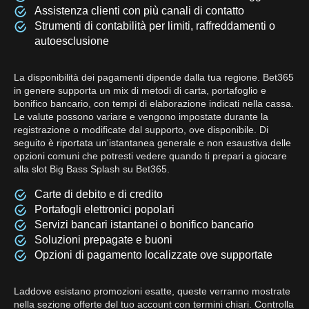
Assistenza clienti con più canali di contatto
Strumenti di contabilità per limiti, raffreddamenti o
autoesclusione
La disponibilità dei pagamenti dipende dalla tua regione. Bet365
in genere supporta un mix di metodi di carta, portafoglio e
bonifico bancario, con tempi di elaborazione indicati nella cassa.
Le valute possono variare e vengono impostate durante la
registrazione o modificate dal supporto, ove disponibile. Di
seguito è riportata un'istantanea generale e non esaustiva delle
opzioni comuni che potresti vedere quando ti prepari a giocare
alla slot Big Bass Splash su Bet365.
Carte di debito e di credito
Portafogli elettronici popolari
Servizi bancari istantanei o bonifico bancario
Soluzioni prepagate e buoni
Opzioni di pagamento localizzate ove supportate
Laddove esistano promozioni esatte, queste verranno mostrate
nella sezione offerte del tuo account con termini chiari. Controlla