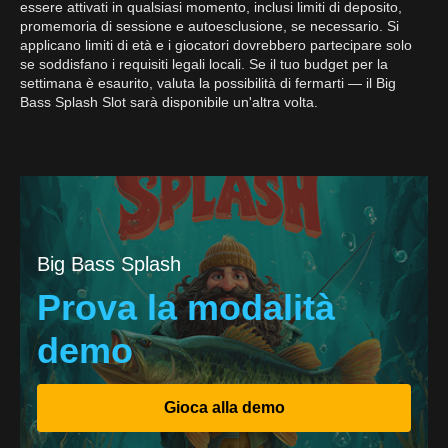
essere attivati in qualsiasi momento, inclusi limiti di deposito,
promemoria di sessione e autoesclusione, se necessario. Si
applicano limiti di età e i giocatori dovrebbero partecipare solo
se soddisfano i requisiti legali locali. Se il tuo budget per la
settimana è esaurito, valuta la possibilità di fermarti — il Big
Bass Splash Slot sarà disponibile un'altra volta.
Big Bass Splash
Prova la modalità
demo
Gioca alla demo