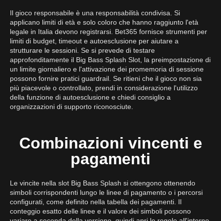
Il gioco responsabile è una responsabilità condivisa. Si
applicano limiti di età e solo coloro che hanno raggiunto l'età
legale in Italia devono registrarsi. Bet365 fornisce strumenti per
limiti di budget, timeout e autoesclusione per aiutare a
strutturare le sessioni. Se si prevede di testare
approfonditamente il Big Bass Splash Slot, la preimpostazione di
un limite giornaliero e l'attivazione dei promemoria di sessione
possono fornire pratici guardrail. Se ritieni che il gioco non sia
più piacevole o controllato, prendi in considerazione l'utilizzo
della funzione di autoesclusione e chiedi consiglio a
organizzazioni di supporto riconosciute.
Combinazioni vincenti e
pagamenti
Le vincite nella slot Big Bass Splash si ottengono ottenendo
simboli corrispondenti lungo le linee di pagamento o i percorsi
configurati, come definito nella tabella dei pagamenti. Il
conteggio esatto delle linee e il valore dei simboli possono
variare a seconda della versione, quindi apri le regole all'interno