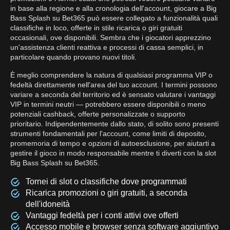
in base alla regione e alla cronologia dell'account, giocare a Big
Bass Splash su Bet365 può essere collegato a funzionalità quali
classifiche in loco, offerte in stile ricarica o giri gratuiti
occasionali, ove disponibili. Sembra che i giocatori apprezzino
un'assistenza clienti reattiva e processi di cassa semplici, in
particolare quando provano nuovi titoli.
È meglio comprendere la natura di qualsiasi programma VIP o
fedeltà direttamente nell'area del tuo account. I termini possono
variare a seconda del territorio ed è sensato valutare i vantaggi
VIP in termini neutri — potrebbero essere disponibili o meno
potenziali cashback, offerte personalizzate o supporto
prioritario. Indipendentemente dallo stato, di solito sono presenti
strumenti fondamentali per l'account, come limiti di deposito,
promemoria di tempo e opzioni di autoesclusione, per aiutarti a
gestire il gioco in modo responsabile mentre ti diverti con la slot
Big Bass Splash su Bet365.
Tornei di slot o classifiche dove programmati
Ricarica promozioni o giri gratuiti, a seconda
dell'idoneità
Vantaggi fedeltà per i conti attivi ove offerti
Accesso mobile e browser senza software aggiuntivo